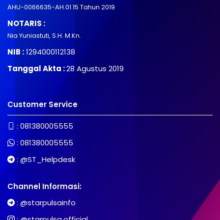
AHU-0066635-AH.01.15 Tahun 2019
NOTARIS :
Nia Yuniastuti, S.H. M.Kn.
NIB :
1294000112138
Tanggal Akta :
28 Agustus 2019
Customer Service
:
081380005555
:
081380005555
:
@ST_Helpdesk
Channel Informasi:
:
@starpulsainfo
:
@starpulsa.official