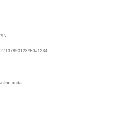
PIN
27137890123#50#1234
nline anda