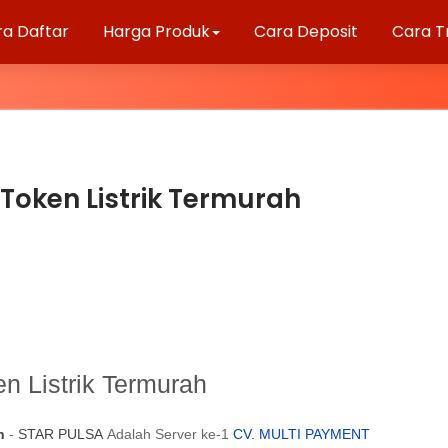
ra Daftar
Harga Produk
Cara Deposit
Cara T
 Token Listrik Termurah
en Listrik Termurah
h
-
STAR PULSA
Adalah Server ke-1
CV. MULTI PAYMENT