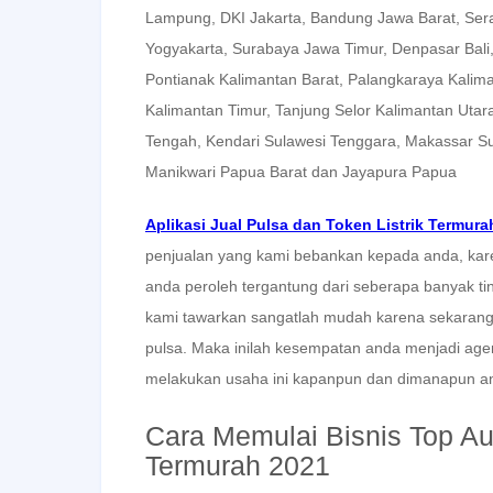
Lampung, DKI Jakarta, Bandung Jawa Barat, Se
Yogyakarta, Surabaya Jawa Timur, Denpasar Bal
Pontianak Kalimantan Barat, Palangkaraya Kalim
Kalimantan Timur, Tanjung Selor Kalimantan Utar
Tengah, Kendari Sulawesi Tenggara, Makassar Su
Manikwari Papua Barat dan Jayapura Papua
Aplikasi Jual Pulsa dan Token Listrik Termura
penjualan yang kami bebankan kepada anda, kare
anda peroleh tergantung dari seberapa banyak tin
kami tawarkan sangatlah mudah karena sekaran
pulsa. Maka inilah kesempatan anda menjadi age
melakukan usaha ini kapanpun dan dimanapun an
Cara Memulai Bisnis Top Au
Termurah 2021