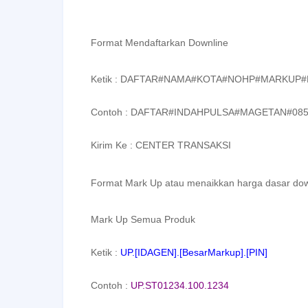
Format Mendaftarkan Downline
Ketik : DAFTAR#NAMA#KOTA#NOHP#MARKUP#
Contoh : DAFTAR#INDAHPULSA#MAGETAN#085
Kirim Ke : CENTER TRANSAKSI
Format Mark Up atau menaikkan harga dasar dow
Mark Up Semua Produk
Ketik :
UP.[IDAGEN].[BesarMarkup].[PIN]
Contoh :
UP.ST01234.100.1234