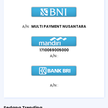
A/N :
MULTI PAYMENT NUSANTARA
1710069005000
A/N :
A/N :
Sedang Trending