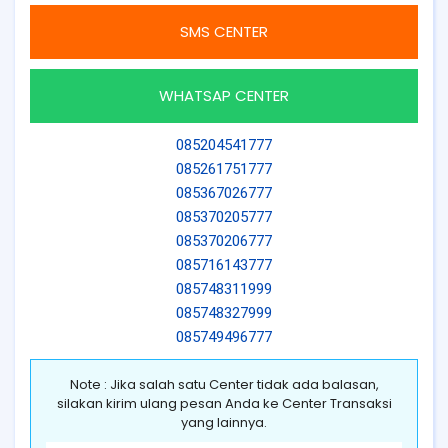
SMS CENTER
WHATSAP CENTER
085204541777
085261751777
085367026777
085370205777
085370206777
085716143777
085748311999
085748327999
085749496777
Note : Jika salah satu Center tidak ada balasan,
silakan kirim ulang pesan Anda ke Center Transaksi
yang lainnya.