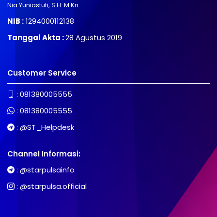
Nia Yuniastuti, S.H. M.Kn.
NIB :
1294000112138
Tanggal Akta :
28 Agustus 2019
Customer Service
:
081380005555
:
081380005555
:
@ST_Helpdesk
Channel Informasi:
:
@starpulsainfo
:
@starpulsa.official