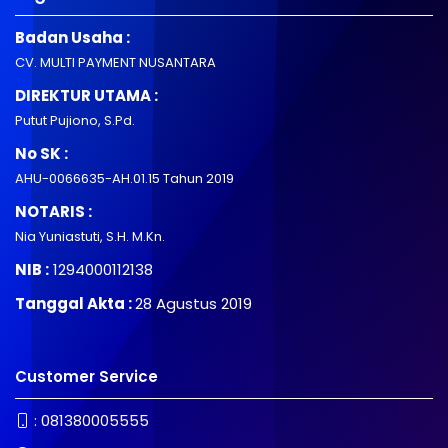
Badan Usaha :
CV. MULTI PAYMENT NUSANTARA
DIREKTUR UTAMA :
Putut Pujiono, S.Pd.
No SK :
AHU-0066635-AH.01.15 Tahun 2019
NOTARIS :
Nia Yuniastuti, S.H. M.Kn.
NIB :
1294000112138
Tanggal Akta :
28 Agustus 2019
Customer Service
:
081380005555