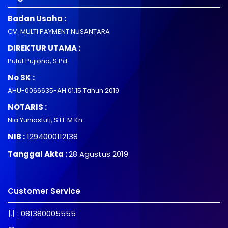
Badan Usaha :
CV. MULTI PAYMENT NUSANTARA
DIREKTUR UTAMA :
Putut Pujiono, S.Pd.
No SK :
AHU-0066635-AH.01.15 Tahun 2019
NOTARIS :
Nia Yuniastuti, S.H. M.Kn.
NIB :
1294000112138
Tanggal Akta :
28 Agustus 2019
Customer Service
:
081380005555