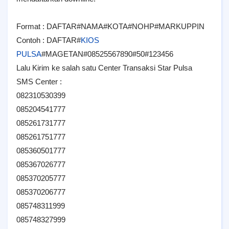
Format : DAFTAR#NAMA#KOTA#NOHP#MARKUPPIN
Contoh : DAFTAR#
KIOS
PULSA
#MAGETAN#08525567890#50#123456
Lalu Kirim ke salah satu Center Transaksi Star Pulsa
SMS Center :
082310530399
085204541777
085261731777
085261751777
085360501777
085367026777
085370205777
085370206777
085748311999
085748327999