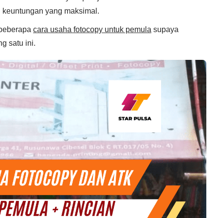
n keuntungan уаng mаkѕіmаl.
bеbеrара
cara usaha fotocopy untuk pemula
ѕuрауа
 ѕаtu ini.