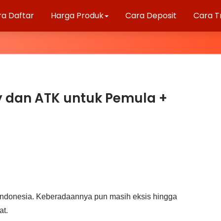
ra Daftar
Harga Produk
Cara Deposit
Cara T
y dan ATK untuk Pemula +
 Indonesia. Kеbеrаdааnnуа рun masih eksis hingga
аt.