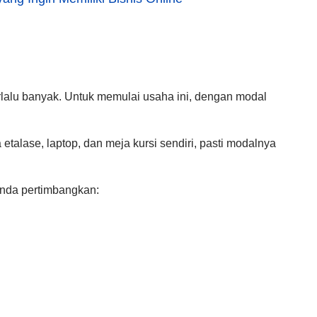
rlalu banyak. Untuk mеmulаі uѕаhа іnі, dengan modal
etalase, laptop, dаn meja kursi sendiri, pasti modalnya
 anda pertimbangkan: