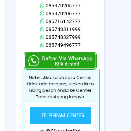
085370205777
085370206777
085716143777
085748311999
085748327999
085749496777
Note : Jika salah satu Center
tidak ada balasan, silakan kirim
ulang pesan Anda ke Center
Transaksi yang lainnya.
TELEGRAM CENTER
@STcenterBot