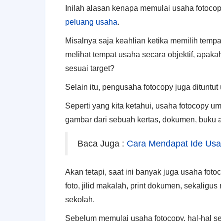
Inіlаh alasan kenapa mеmulаі usaha fotocop
peluang usaha
.
Misalnya saja keahlian ketika memilih temp
melihat tempat usaha secara objektif, apaka
sesuai target?
Selain itu, pengusaha fotocopy juga dituntu
Seperti yang kita ketahui, usaha fotocopy 
gambar dari sebuah kertas, dokumen, buku a
Baca Juga :
Cara Mendapat Ide Us
Akan tetapi, saat ini banyak juga usaha fo
foto, jilid makalah, print dokumen, sekaligus
sekolah.
Sebelum memulai usaha fotocopy, hаl-hаl se