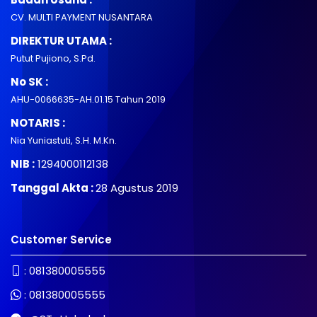
CV. MULTI PAYMENT NUSANTARA
DIREKTUR UTAMA :
Putut Pujiono, S.Pd.
No SK :
AHU-0066635-AH.01.15 Tahun 2019
NOTARIS :
Nia Yuniastuti, S.H. M.Kn.
NIB :
1294000112138
Tanggal Akta :
28 Agustus 2019
Customer Service
:
081380005555
:
081380005555